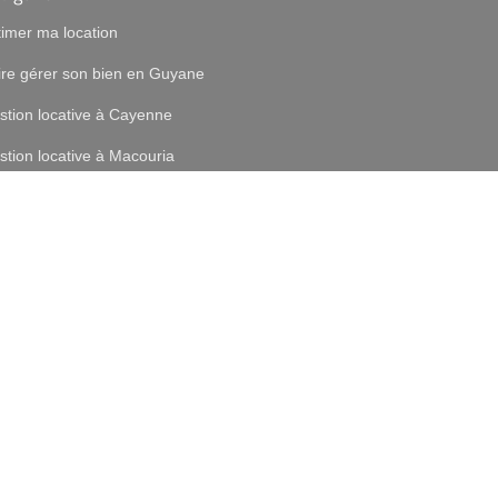
timer ma location
ire gérer son bien en Guyane
stion locative à Cayenne
stion locative à Macouria
stion locative à Matoury
stion locative à Rémire-Montjoly
s différents mandats Gestion
s différents mandats Transaction
 tarifs
tre méthode
fre Découverte
rrainez un proche