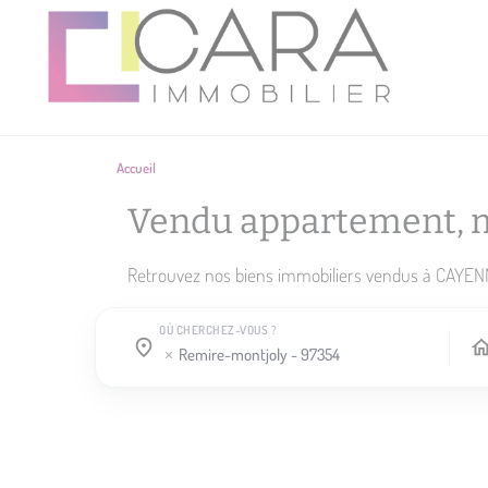
Accueil
Vendu appartement, 
Retrouvez nos biens immobiliers vendus à CAYENNE
OÙ CHERCHEZ-VOUS ?
Où cherchez-vous ?
Où cherchez-vous ?
remire-montjoly - 97354