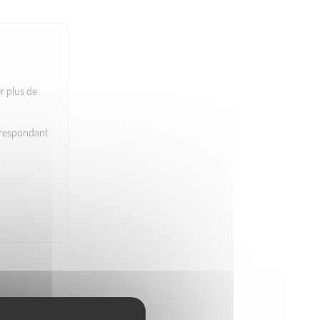
r plus de
orrespondant