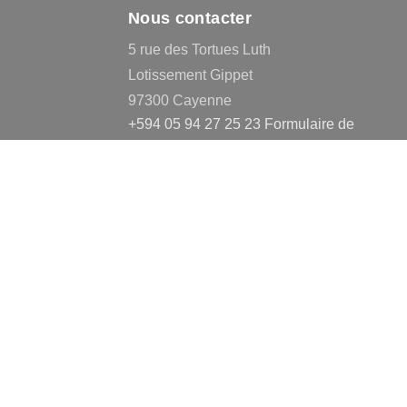
Nous contacter
5 rue des Tortues Luth
Lotissement Gippet
97300 Cayenne
+594 05 94 27 25 23
Formulaire de
contact
Politique de confidentialité