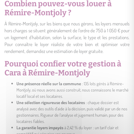
Combien pouvez-vous louer à
Rémire-Montjoly ?
À Rémire-Montjoly, sur les biens que nous gérons, les loyers mensuels
hors charges se situent généralement de l'ordre de 750 à 1 050 € pour
un logement d'habitation, selon la surface, le type et les prestations.
Pour connaître le loyer réaliste de votre bien et optimiser votre
rendement, demandez une estimation de loyer gratuite.
Pourquoi confier votre gestion à
Cara à Rémire-Montjoly
Une présence réelle sur la commune
: 135 lots gérés à Rémire-
Montjoly, où nous avons aussi construit, nous connaissons le marché
locatif local et ses locataires.
Une sélection rigoureuse des locataires
: chaque dossier est
analysé avec des outils d'aide à la décision, puis validé par un de nos
gestionnaires. Rigueur de l'analyse et jugement humain, pour des
locataires fiables.
La garantie loyers impayés
à 2,42 % du loyer : un tarif clair et
compétitif qui sécurise vos revenus.