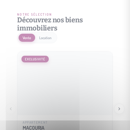
NOTRE SÉLECTION
Découvrez nos biens
immobiliers
Vente
Location
EXCLUSIVITÉ
EXCLU
APPARTEMENT
MAISO
MACOURIA
SOUS