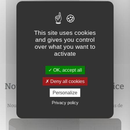
MACO
3
2
62 m
2
4
192 000 €
250 
This site uses cookies
and gives you control
over what you want to
activate
OK, accept all
Deny all cookies
Notre expertise à votre service
Personalize
Privacy policy
Nous vous accompagnons durant tout le processus de
votre projet immobilier