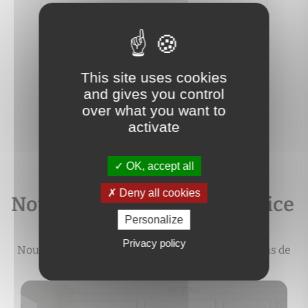
MACO
3
2
62 m
2
4
192 000 €
250 
This site uses cookies
and gives you control
over what you want to
activate
OK, accept all
Deny all cookies
Notre expertise à votre service
Personalize
Privacy policy
Nous vous accompagnons durant tout le processus de
votre projet immobilier