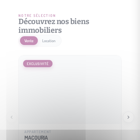
NOTRE SÉLECTION
Découvrez nos biens
immobiliers
Vente
Location
EXCLUSIVITÉ
EXCLU
APPARTEMENT
MAISO
MACOURIA
SOUS