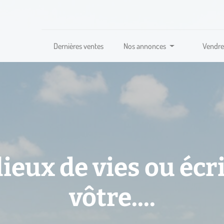
Dernières ventes
Nos annonces
Vendre
lieux de vies ou écri
vôtre....