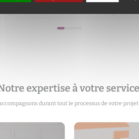
250 000 €
165 00
Notre expertise à votre servic
accompagnons durant tout le processus de votre projet