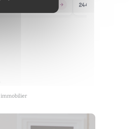
0 €
244 000 €
e
 immobilier