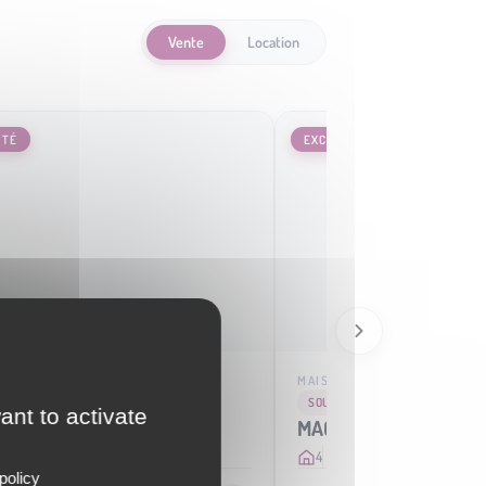
Vente
Location
ITÉ
EXCLUSIVITÉ
MENT
MAISON
NE
SOUS COMPROMIS
ant to activate
MACOURIA
2
69 m
2
4
3
137 m
2
policy