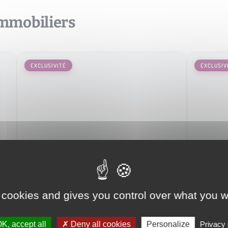
immobiliers
EXCLUSIVITÉ
EXCLUSIV
MAISON
APPARTE
CAYEN
SOUS COMPROMIS
 cookies and gives you control over what you w
MACOURIA
3
4
3
120 m
2
K, accept all
Deny all cookies
Personalize
Privacy 