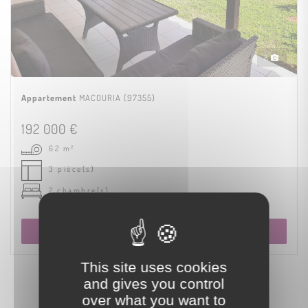
8
Appartement
MACOURIA (97355)
192 000 €
62 m²
3 pièce(s)
2 chambre(s)
Voir le bien
This site uses cookies
and gives you control
over what you want to