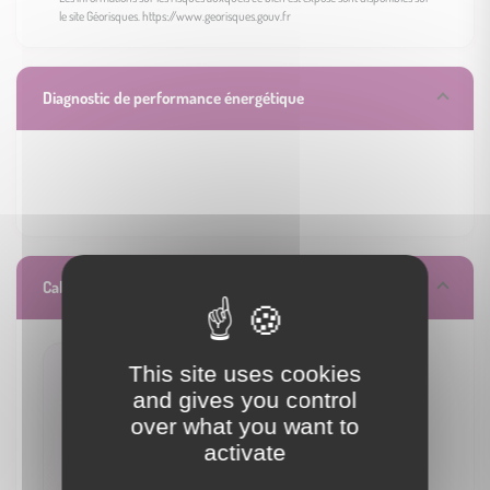
le site Géorisques.
https://www.georisques.gouv.fr
Diagnostic de performance énergétique
Calculez vos mensualités
This site uses cookies
and gives you control
1 898 €
over what you want to
/ mois**
activate