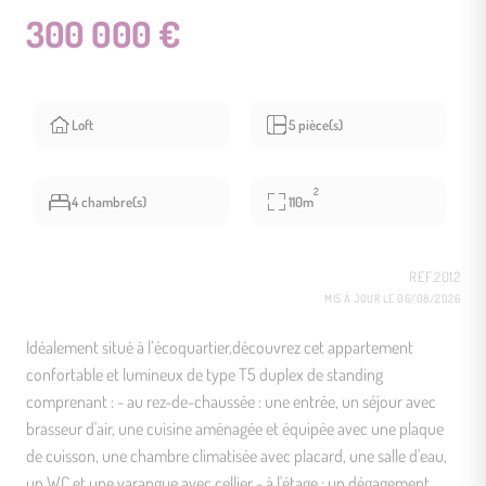
300 000 €
Loft
5 pièce(s)
2
4 chambre(s)
110m
REF.2012
MIS À JOUR LE 06/08/2026
Idéalement situé à l’écoquartier,découvrez cet appartement
confortable et lumineux de type T5 duplex de standing
comprenant : - au rez-de-chaussée : une entrée, un séjour avec
brasseur d'air, une cuisine aménagée et équipée avec une plaque
de cuisson, une chambre climatisée avec placard, une salle d'eau,
un WC et une varangue avec cellier - à l'étage : un dégagement,