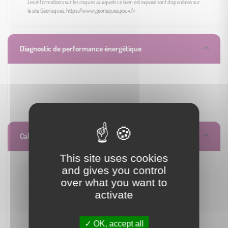
Les informations sur les risques auxquels ce bien est exposé sont disponibles sur
le site Géorisques.
https://www.georisques.gouv.fr
Diagnostic de performance énergétique
Calculez vos mensualités
This site uses cookies
and gives you control
over what you want to
1 455 €
activate
/ mois**
OK, accept all