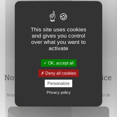
MACO
3
2
62 m
2
4
192 000 €
250 
This site uses cookies
and gives you control
over what you want to
activate
OK, accept all
Deny all cookies
Notre expertise à votre service
Personalize
Privacy policy
Nous vous accompagnons durant tout le processus de
votre projet immobilier