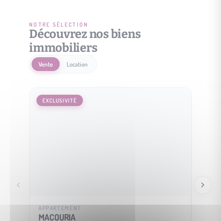
NOTRE SÉLECTION
Découvrez nos biens
immobiliers
Vente
Location
EXCLUSIVITÉ
EXCLU
APPARTEMENT
MAISO
MACOURIA
SOUS