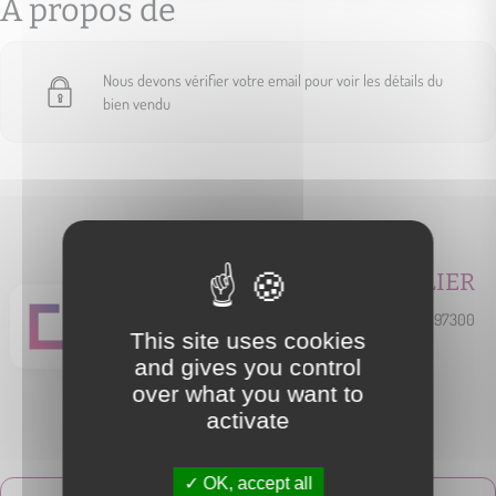
A propos de
Nous devons vérifier votre email pour voir les détails du
bien vendu
CARA IMMOBILIER
5 rue des Tortues Luth - 97300
This site uses cookies
Cayenne
and gives you control
over what you want to
activate
OK, accept all