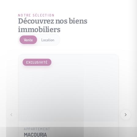
NOTRE SÉLECTION
Découvrez nos biens
immobiliers
Vente
Location
EXCLUSIVITÉ
EXCLU
APPARTEMENT
MAISO
MACOURIA
SOUS