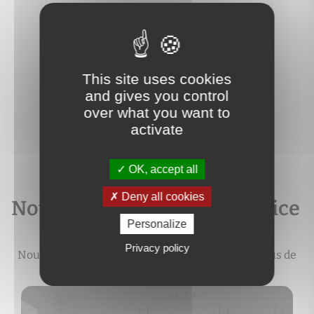
MACO
3
2
62 m
2
4
192 000 €
250 
This site uses cookies
and gives you control
over what you want to
activate
OK, accept all
Deny all cookies
Notre expertise à votre service
Personalize
Privacy policy
Nous vous accompagnons durant tout le processus de
votre projet immobilier