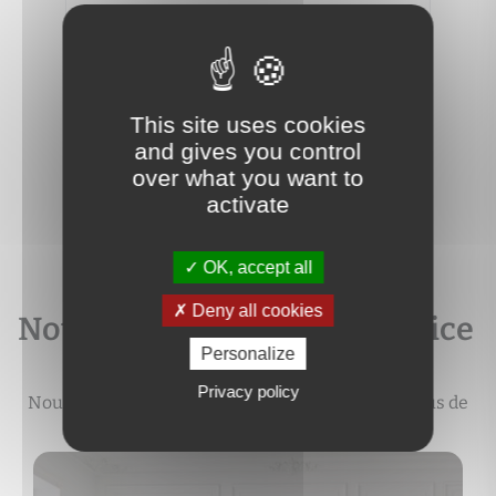
MACO
3
2
62 m
2
4
192 000 €
250 
This site uses cookies
and gives you control
over what you want to
activate
OK, accept all
Deny all cookies
Notre expertise à votre service
Personalize
Privacy policy
Nous vous accompagnons durant tout le processus de
votre projet immobilier