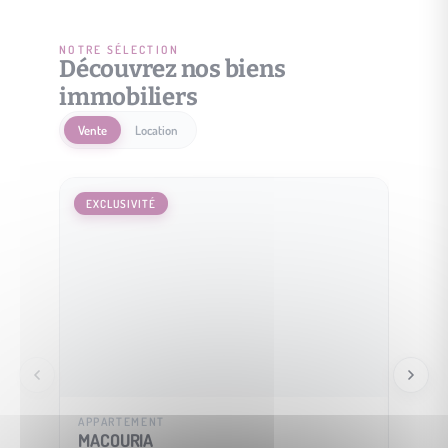
NOTRE SÉLECTION
Découvrez nos biens
immobiliers
Vente
Location
EXCLUSIVITÉ
EXCLU
APPARTEMENT
MAISO
MACOURIA
SOUS