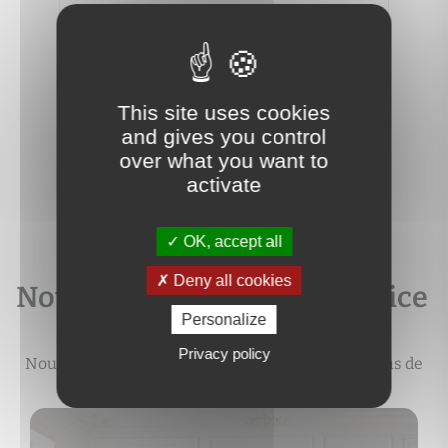
MACO
3
2
62 m
2
4
192 000 €
250 
This site uses cookies
and gives you control
over what you want to
activate
OK, accept all
Deny all cookies
Notre expertise à votre service
Personalize
Privacy policy
Nous vous accompagnons durant tout le processus de
votre projet immobilier