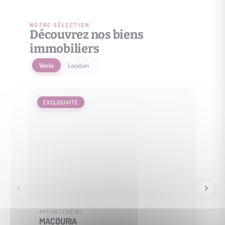
NOTRE SÉLECTION
Découvrez nos biens
immobiliers
Vente
Location
EXCLUSIVITÉ
EXCLU
APPARTEMENT
MAISO
MACOURIA
SOUS