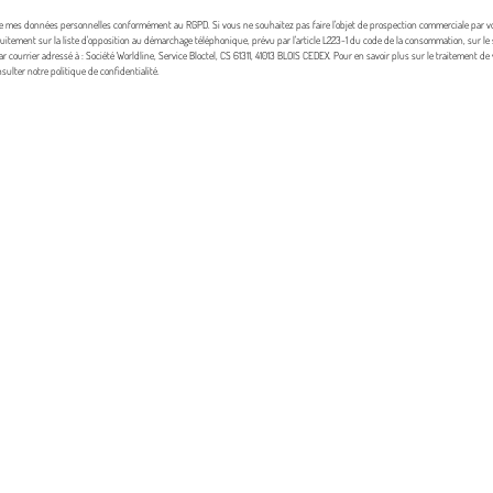
de mes données personnelles conformément au RGPD. Si vous ne souhaitez pas faire l'objet de prospection commerciale par v
uitement sur la liste d'opposition au démarchage téléphonique, prévu par l'article L223-1 du code de la consommation, sur le 
r courrier adressé à : Société Worldline, Service Bloctel, CS 61311, 41013 BLOIS CEDEX. Pour en savoir plus sur le traitement d
sulter notre politique de confidentialité.