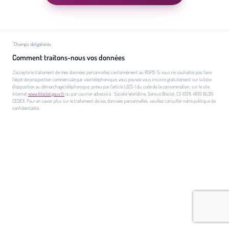
*
Champs obligatoires
Comment traitons-nous vos données
J'accepte le traitement de mes données personnelles conformément au RGPD. Si vous ne souhaitez pas faire
l'objet de prospection commerciale par voie téléphonique, vous pouvez vous inscrire gratuitement sur la liste
d'opposition au démarchage téléphonique, prévu par l'article L223-1 du code de la consommation, sur le site
Internet
www.bloctel.gouv.fr
ou par courrier adressé à : Société Worldline, Service Bloctel, CS 61311, 41013 BLOIS
CEDEX. Pour en savoir plus sur le traitement de vos données personnelles, veuillez consulter notre politique de
confidentialité.